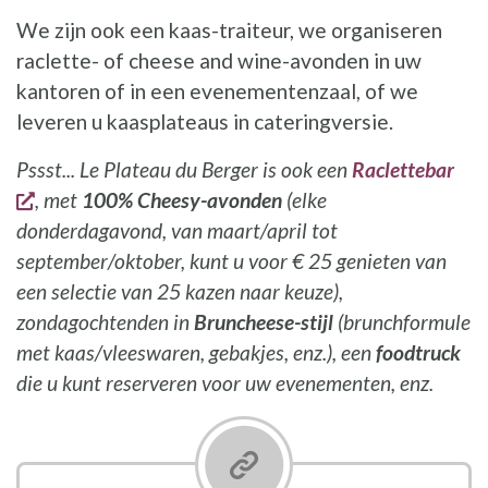
We zijn ook een kaas-traiteur, we organiseren
raclette- of cheese and wine-avonden in uw
kantoren of in een evenementenzaal, of we
leveren u kaasplateaus in cateringversie.
Pssst... Le Plateau du Berger is ook een
Raclettebar
opent een nieuw venster
, met
100% Cheesy-avonden
(elke
donderdagavond, van maart/april tot
september/oktober, kunt u voor € 25 genieten van
een selectie van 25 kazen naar keuze),
zondagochtenden in
Bruncheese-stijl
(brunchformule
met kaas/vleeswaren, gebakjes, enz.), een
foodtruck
die u kunt reserveren voor uw evenementen, enz.