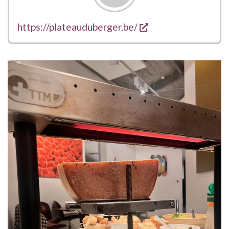
opent een nieuw v
Links
https://plateauduberger.be/