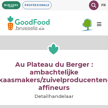
Overslaan
Texte à
FR
BURGERS
PROFESSIONALS
en
naar
de
inhoud
gaan
Au Plateau du Berger :
ambachtelijke
kaasmakers/zuivelproducenten
affineurs
Detailhandelaar