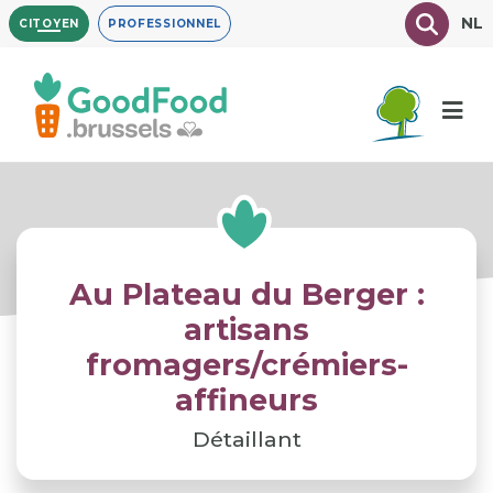
Aller
Texte à
NL
CITOYEN
PROFESSIONNEL
au
contenu
principal
Au Plateau du Berger :
artisans
fromagers/crémiers-
affineurs
Détaillant