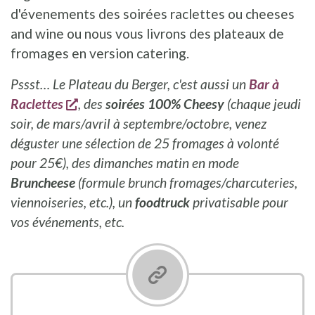
d'évenements des soirées raclettes ou cheeses
and wine ou nous vous livrons des plateaux de
fromages en version catering.
Pssst… Le Plateau du Berger, c'est aussi un
Bar à
s'ouvre dans une nouvelle fenêtre
Raclettes
, des
soirées 100% Cheesy
(chaque jeudi
soir, de mars/avril à septembre/octobre, venez
déguster une sélection de 25 fromages à volonté
pour 25€), des dimanches matin en mode
Bruncheese
(formule brunch fromages/charcuteries,
viennoiseries, etc.), un
foodtruck
privatisable pour
vos événements, etc.