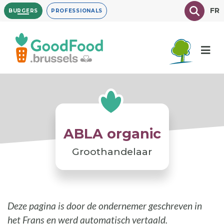
Overslaan
Texte à
FR
BURGERS
PROFESSIONALS
en
naar
de
inhoud
gaan
ABLA organic
Groothandelaar
Deze pagina is door de ondernemer geschreven in
het Frans en werd automatisch vertaald.