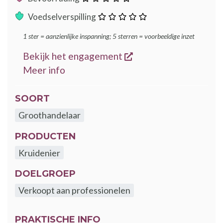
ster
:
Voedselverspilling
ster
1 ster = aanzienlijke inspanning; 5 sterren = voorbeeldige inzet
opent een nieuw ven
Bekijk het engagement
over de GoodFood engagementen
Meer info
SOORT
Groothandelaar
PRODUCTEN
Kruidenier
DOELGROEP
Verkoopt aan professionelen
PRAKTISCHE INFO