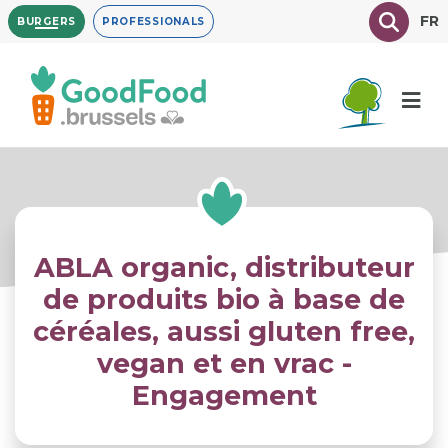
Overslaan
Texte à
FR
BURGERS
PROFESSIONALS
en
naar
de
inhoud
gaan
ABLA organic, distributeur
de produits bio à base de
céréales, aussi gluten free,
vegan et en vrac -
Engagement