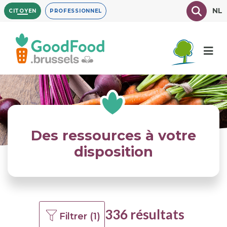
Aller
Texte à
NL
CITOYEN
PROFESSIONNEL
au
contenu
principal
Des ressources à votre
disposition
336 résultats
Filtrer (1)