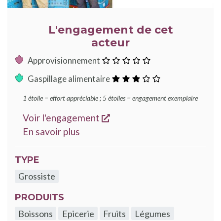
L'engagement de cet
acteur
:
Approvisionnement
0
:
Gaspillage alimentaire
étoile
3
1 étoile = effort appréciable ; 5 étoiles = engagement exemplaire
étoiles
s'ouvre dans une nouvelle
Voir l'engagement
sur les engagements Good Food
En savoir plus
TYPE
Grossiste
PRODUITS
Boissons
Epicerie
Fruits
Légumes