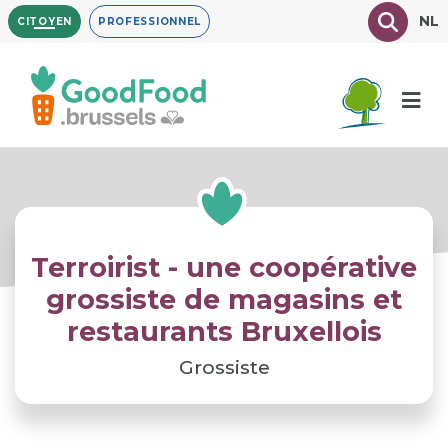
Aller
Texte à
NL
CITOYEN
PROFESSIONNEL
au
contenu
principal
Terroirist - une coopérative
grossiste de magasins et
restaurants Bruxellois
Grossiste