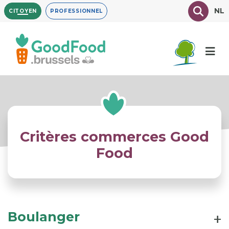
Aller
Texte à
NL
CITOYEN
PROFESSIONNEL
au
contenu
principal
Critères commerces Good
Food
Boulanger