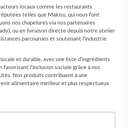
s acteurs locaux comme les restaurants
nêtre
e nouvelle fenêtre
 réputées telles que Makisu, qui nous font
buons nos chapelures via nos partenaires
dy), ou en livraison directe depuis notre atelier
s distances parcourues et soutenant l'industrie
ocale et durable, avec une liste d'ingrédients
n favorisant l'inclusion sociale grâce à nos
sités. Nos produits contribuent à une
venir alimentaire meilleur et plus respectueux