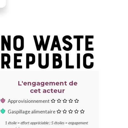
LLUSTRATION
RINCIPALE
L'engagement de
cet acteur
:
Approvisionnement
0
:
Gaspillage alimentaire
étoile
0
1 étoile = effort appréciable ; 5 étoiles = engagement
étoile