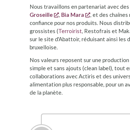
Nous travaillons en partenariat avec de
s'ouvre dans une nouvelle fe
s'ouvre dans un
Groseille
,
Bia Mara
, et des chaînes
confiance pour nos produits. Nous distri
grossistes (
Terroirist
, Restofrais et Maka
sur le site d'Abattoir, réduisant ainsi le
bruxelloise.
Nos valeurs reposent sur une production l
simple et sans ajouts (clean label), tout e
collaborations avec Actiris et des univer
alimentation plus responsable, pour un a
de la planète.