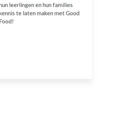
uitdaging
hun leerlingen en hun families
kennis te laten maken met Good
Food!