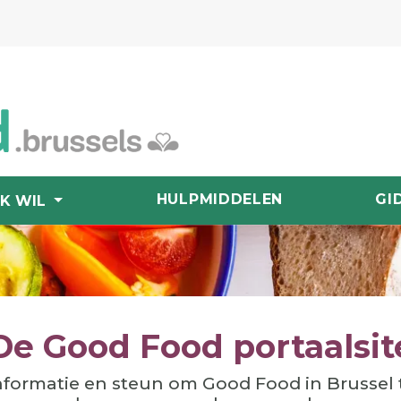
HULPMIDDELEN
GI
IK WIL
De Good Food portaalsit
nformatie en steun om Good Food in Brussel 