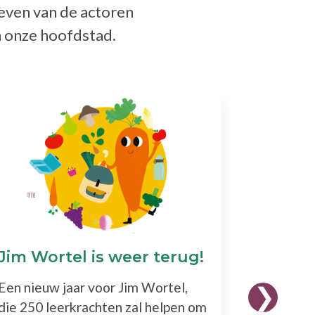
ieven van de actoren
n onze hoofdstad.
Jim Wortel is weer terug!
Podcas
sème"
Een nieuw jaar voor Jim Wortel,
Een podc
die 250 leerkrachten zal helpen om