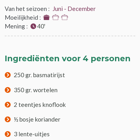
Van het seizoen :
Juni - December
Moeilijkheid :
1
Mening :
40'
van
de
3
Ingrediënten voor 4 personen
250 gr. basmatirijst
350 gr. wortelen
2 teentjes knoflook
½ bosje koriander
3 lente-uitjes