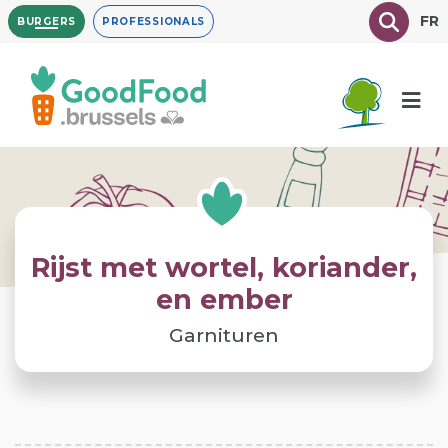
Overslaan
Texte à
FR
BURGERS
PROFESSIONALS
en
naar
de
inhoud
gaan
Rijst met wortel, koriander,
en ember
Garnituren