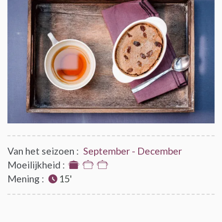
Van het seizoen :
September - December
Moeilijkheid :
1
Mening :
15'
van
de
3