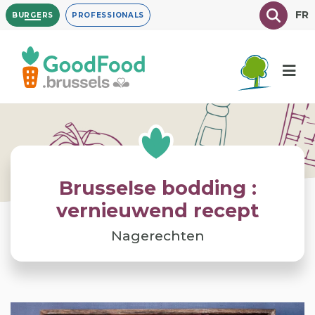
Overslaan
Texte à
FR
BURGERS
PROFESSIONALS
en
naar
de
inhoud
gaan
Brusselse bodding :
vernieuwend recept
Nagerechten