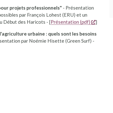
pour projets professionnels"
- Présentation
possibles par François Lohest (ERU) et un
opent e
 Début des Haricots - [
Présentation (pdf)
]
d'agriculture urbaine : quels sont les besoins
sentation par Noémie Hisette (Green Surf) -
ieuw venster