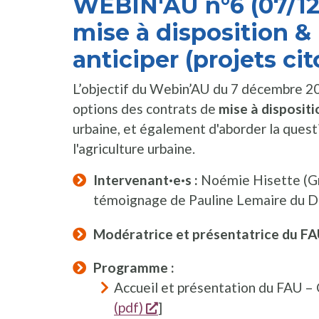
WEBIN'AU n°6 (07/12/
mise à disposition & 
anticiper (projets ci
L’objectif du Webin’AU du 7 décembre 2
options des contrats de
mise à dispositi
urbaine, et également d'aborder la quest
l'agriculture urbaine.
Intervenant·e·s :
Noémie Hisette (Gr
témoignage de Pauline Lemaire du D
Modératrice et présentatrice du FA
Programme :
Accueil et présentation du FAU – 
opent een nieuw venster
(pdf)
]