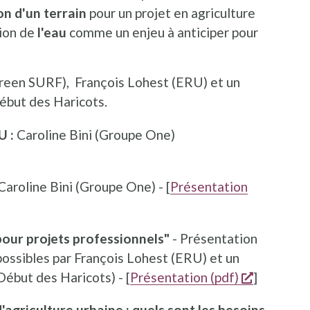
on d'un terrain
pour un projet en agriculture
ion de
l'eau
comme
un enjeu à anticiper pour
een SURF), François Lohest (ERU) et un
ébut des Haricots.
U :
Caroline Bini (Groupe One)
Caroline Bini (Groupe One) - [
Présentation
pour projets professionnels"
- Présentation
possibles par François Lohest (ERU) et un
opent een
ébut des Haricots) - [
Présentation (pdf)
]
d'agriculture urbaine : quels sont les besoins