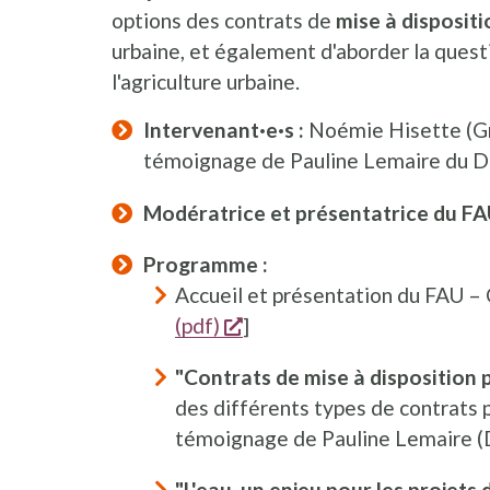
options des contrats de
mise à dispositi
urbaine, et également d'aborder la quest
l'agriculture urbaine.
Intervenant·e·s :
Noémie Hisette (Gr
témoignage de Pauline Lemaire du D
Modératrice et présentatrice du FA
Programme :
Accueil et présentation du FAU – 
opent een nieuw venster
(pdf)
]
"Contrats de mise à disposition 
des différents types de contrats 
témoignage de Pauline Lemaire (D
"L'eau, un enjeu pour les projets 