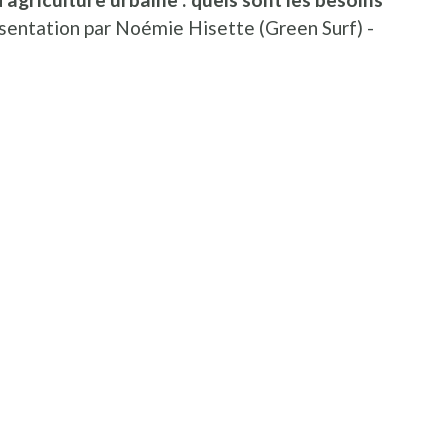
sentation par Noémie Hisette (Green Surf) -
ieuw venster