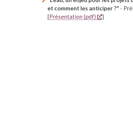
et comment les anticiper ?"
- Pré
opent een n
[
Présentation (pdf)
]