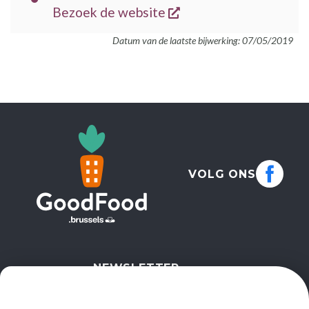
MAIL
opent een nieuw vens
BEZOEK
Bezoek de website
DE
Datum van de laatste bijwerking: 07/05/2019
WEBSITE
VOLG ONS
NEWSLETTER
IK SCHRIJF ME IN