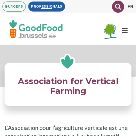
Overslaan
Texte à
FR
BURGERS
PROFESSIONALS
en
naar
de
inhoud
gaan
Association for Vertical
Farming
L’Association pour l’agriculture verticale est une