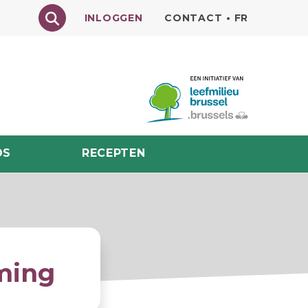
Texte à rechercher
INLOGGEN
CONTACT
•
FR
DS
RECEPTEN
rming