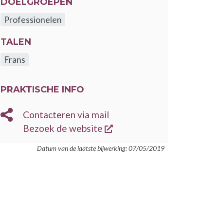
DOELGROEPEN
Professionelen
TALEN
Frans
PRAKTISCHE INFO
E-
Contacteren via mail
MAIL
opent een nieuw venster
BEZOEK
Bezoek de website
DE
Datum van de laatste bijwerking: 07/05/2019
WEBSITE