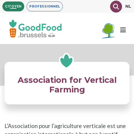
Aller
Texte à
NL
CITOYEN
PROFESSIONNEL
au
contenu
principal
Association for Vertical
Farming
L’Association pour l’agriculture verticale est une