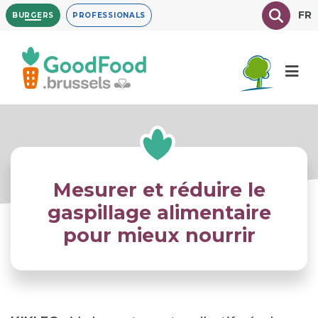
Overslaan
Texte à
FR
BURGERS
PROFESSIONALS
en
naar
de
inhoud
gaan
Mesurer et réduire le
gaspillage alimentaire
pour mieux nourrir