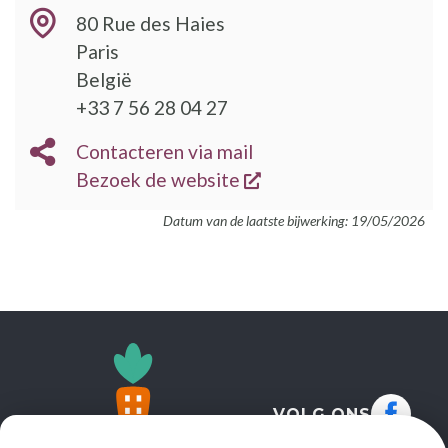
80 Rue des Haies
Paris
België
TELEFOON
+33 7 56 28 04 27
E-
Contacteren via mail
MAIL
opent een nieuw vens
BEZOEK
Bezoek de website
DE
Datum van de laatste bijwerking: 19/05/2026
WEBSITE
VOLG ONS