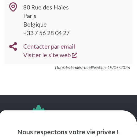
80 Rue des Haies
Paris
Belgique
TÉLÉPHONE
+33 7 56 28 04 27
EMAIL
Contacter par email
s'ouvre dans une nouve
SITE
Visiter le site web
WEB
Date de dernière modification: 19/05/2026
SUIVEZ-NOUS
Nous respectons votre vie privée !