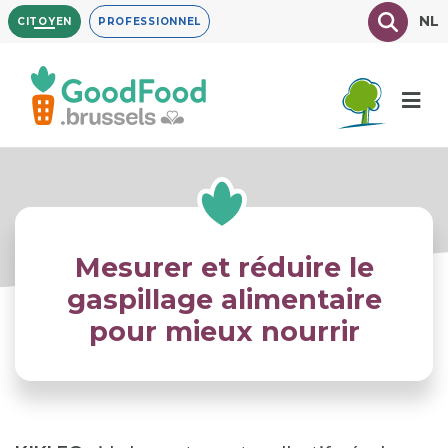
Aller
Texte à
NL
CITOYEN
PROFESSIONNEL
au
contenu
principal
Mesurer et réduire le
gaspillage alimentaire
pour mieux nourrir