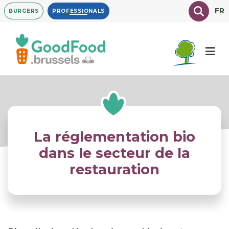
Overslaan
Texte à
FR
BURGERS
PROFESSIONALS
en
naar
de
inhoud
gaan
La réglementation bio
dans le secteur de la
restauration