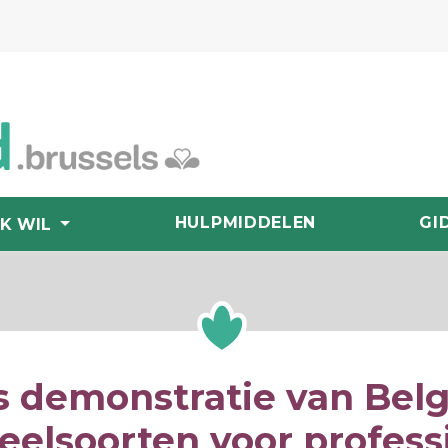
HULPMIDDELEN
GI
IK WIL
s demonstratie van Bel
elsoorten voor profess