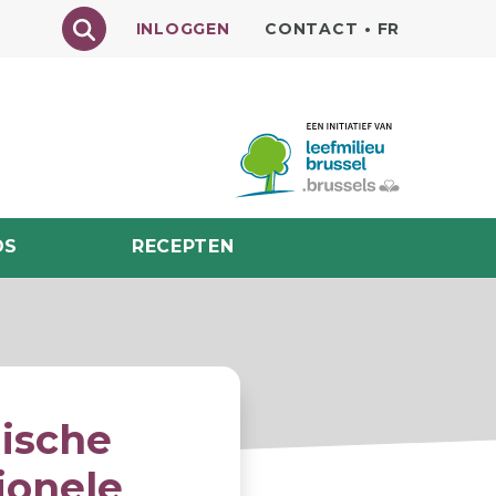
Texte à rechercher
INLOGGEN
CONTACT
•
FR
DS
RECEPTEN
gische
ionele