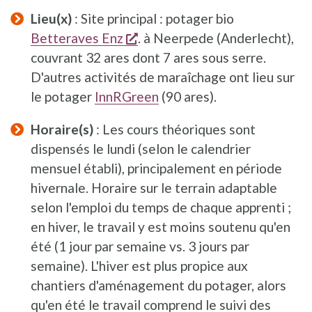
Lieu(x)
: Site principal : potager bio
opent een nieuw venster
Betteraves Enz
. à Neerpede (Anderlecht),
couvrant 32 ares dont 7 ares sous serre.
D'autres activités de maraîchage ont lieu sur
le potager
InnRGreen
(90 ares).
Horaire(s)
: Les cours théoriques sont
dispensés le lundi (selon le calendrier
mensuel établi), principalement en période
hivernale. Horaire sur le terrain adaptable
selon l'emploi du temps de chaque apprenti ;
en hiver, le travail y est moins soutenu qu'en
été (1 jour par semaine vs. 3 jours par
semaine). L'hiver est plus propice aux
chantiers d'aménagement du potager, alors
qu'en été le travail comprend le suivi des