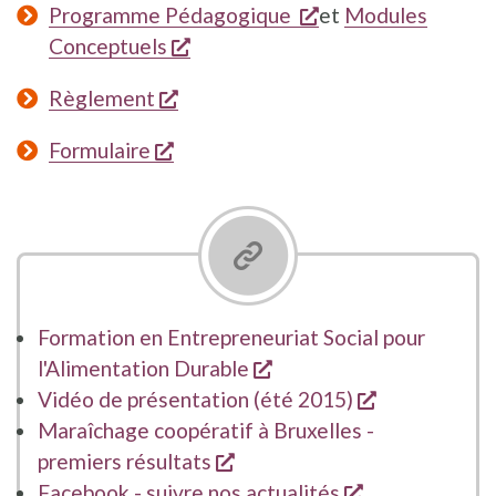
opent een nieuw v
Programme Pédagogique
et
Modules
opent een nieuw venster
Conceptuels
opent een nieuw venster
Règlement
opent een nieuw venster
Formulaire
Formation en Entrepreneuriat Social pour
opent een nieuw venste
l'Alimentation Durable
opent een n
Vidéo de présentation (été 2015)
Maraîchage coopératif à Bruxelles -
opent een nieuw venster
premiers résultats
opent een nie
Facebook - suivre nos actualités