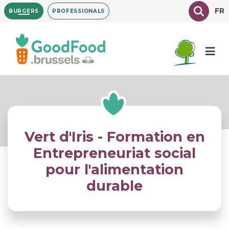
Overslaan
Texte à
FR
BURGERS
PROFESSIONALS
en
naar
de
inhoud
gaan
Vert d'Iris - Formation en
Entrepreneuriat social
pour l'alimentation
durable