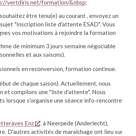
p://vertdiris.net/formation/&nbsp
;
souhaitez être tenu(e) au courant , envoyez un
sujet "Inscription liste d'attente ESAD". Vous
gnes vos motivations à rejoindre la formation
rythme de minimum 3 jours semaine négociable
sonnelles et aux saisons).
ionnels en reconversion, formation continue.
ébut de chaque saison). Actuellement, nous
n et compilons une "liste d'attente". Nous
ts lorsque s'organise une séance info-rencontre
s'ouvre dans une nouvelle fenêtre
tteraves Enz
. à Neerpede (Anderlecht),
re. D'autres activités de maraîchage ont lieu sur