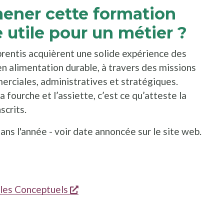
mener cette formation
e utile pour un métier ?
prentis acquièrent une solide expérience des
en alimentation durable, à travers des missions
erciales, administratives et stratégiques.
 fourche et l’assiette, c’est ce qu’atteste la
scrits.
ns l'année - voir date annoncée sur le site web.
dans une nouvelle fenêtre
s'ouvre dans une nouvelle fenêtre
es Conceptuels
le fenêtre