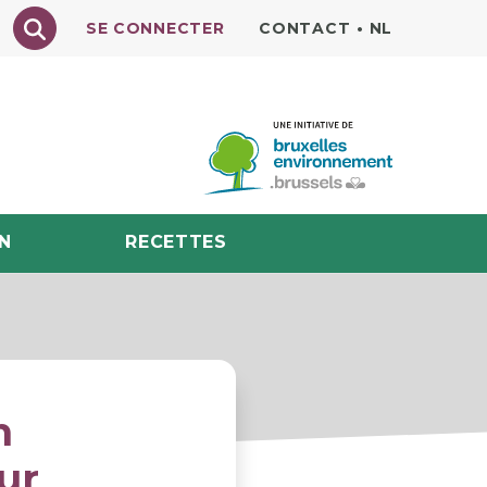
Texte à rechercher
SE CONNECTER
CONTACT
•
NL
N
RECETTES
n
ur