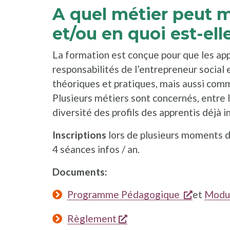
A quel métier peut 
et/ou en quoi est-ell
La formation est conçue pour que les ap
responsabilités de l’entrepreneur social 
théoriques et pratiques, mais aussi comm
Plusieurs métiers sont concernés, entre la
diversité des profils des apprentis déjà in
Inscriptions
lors de plusieurs moments da
4 séances infos / an.
Documents:
s'ouvre 
Programme Pédagogique
et
Modul
s'ouvre dans une nouvel
Règlement