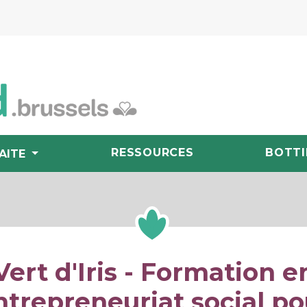
RESSOURCES
BOTTI
AITE
Vert d'Iris - Formation e
ntrepreneuriat social po