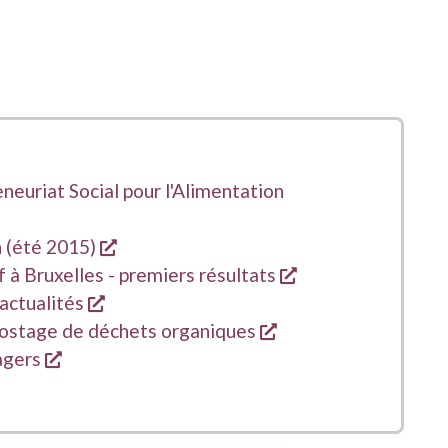
le fenêtre
neuriat Social pour l'Alimentation
s une nouvelle fenêtre
s'ouvre dans une nouvelle fenêtre
 (été 2015)
s'ouvre dans une 
 à Bruxelles - premiers résultats
s'ouvre dans une nouvelle fenêtre
actualités
s'ouvre dans une no
postage de déchets organiques
s'ouvre dans une nouvelle fenêtre
agers