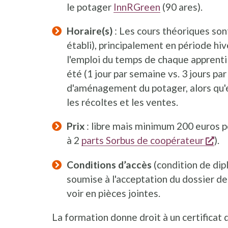
le potager
InnRGreen
(90 ares).
Horaire(s)
: Les cours théoriques sont
établi), principalement en période hiv
l'emploi du temps de chaque apprenti ;
été (1 jour par semaine vs. 3 jours par
d'aménagement du potager, alors qu'en
les récoltes et les ventes.
Prix
: libre mais minimum 200 euros po
s'o
à 2
parts Sorbus de coopérateur
).
Conditions d’accès
(condition de dipl
soumise à l'acceptation du dossier de
voir en pièces jointes.
La formation donne droit à un certificat d