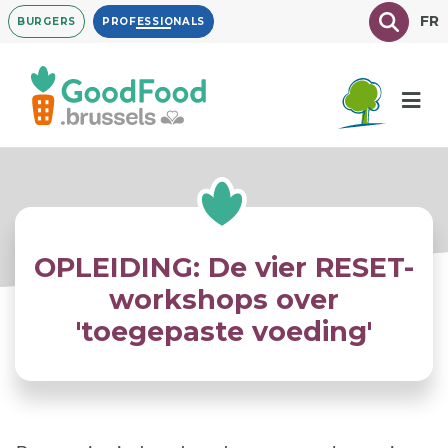
Overslaan
Texte à
FR
BURGERS
PROFESSIONALS
en
naar
de
inhoud
gaan
OPLEIDING: De vier RESET-
workshops over
'toegepaste voeding'