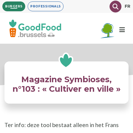
Overslaan
Texte à
FR
BURGERS
PROFESSIONALS
en
naar
de
inhoud
gaan
Magazine Symbioses,
n°103 : « Cultiver en ville »
Ter info: deze tool bestaat alleen in het Frans