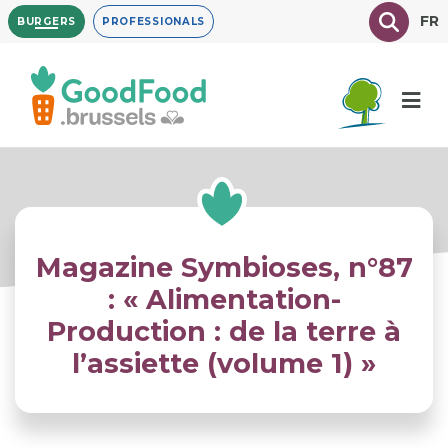
Overslaan
Texte à
FR
BURGERS
PROFESSIONALS
en
naar
de
inhoud
gaan
Magazine Symbioses, n°87
: « Alimentation-
Production : de la terre à
l’assiette (volume 1) »