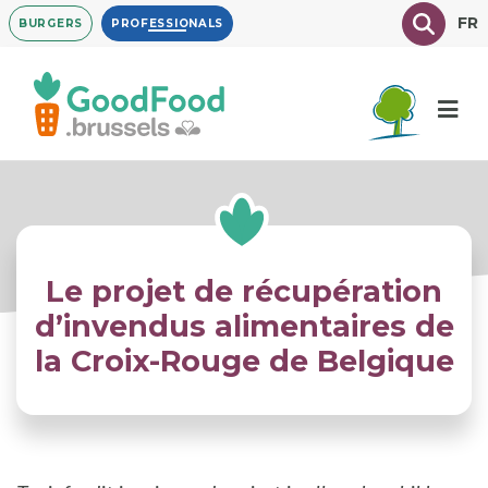
Overslaan
Texte à
FR
BURGERS
PROFESSIONALS
en
naar
de
inhoud
gaan
Le projet de récupération
d’invendus alimentaires de
la Croix-Rouge de Belgique