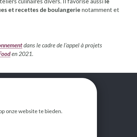
eliers culinaires divers. Il favorise aussi
le
ues et recettes de boulangerie
notamment et
ronnement
dans le cadre de l’appel à projets
 Food
en
2021.
op onze website te bieden.
VOLG ONS