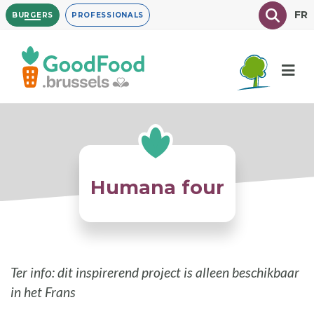
Overslaan
Texte à
FR
BURGERS
PROFESSIONALS
en
naar
de
inhoud
gaan
Humana four
Ter info: dit inspirerend project is alleen beschikbaar
in het Frans