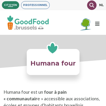
Aller
Texte à
NL
CITOYEN
PROFESSIONNEL
au
contenu
principal
Humana four
Humana four est un
four à pain
« communautair
e » accessible aux associations,
écoles et groupes d’habitants bruxellois.