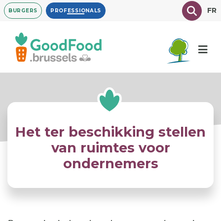
Overslaan
Texte à
FR
BURGERS
PROFESSIONALS
en
naar
de
inhoud
gaan
Het ter beschikking stellen
van ruimtes voor
ondernemers