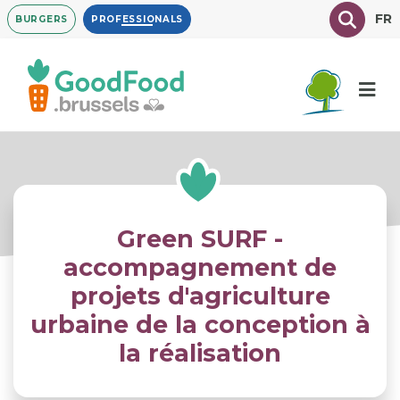
Overslaan
Texte à
FR
BURGERS
PROFESSIONALS
en
naar
de
inhoud
gaan
Green SURF -
accompagnement de
projets d'agriculture
urbaine de la conception à
la réalisation