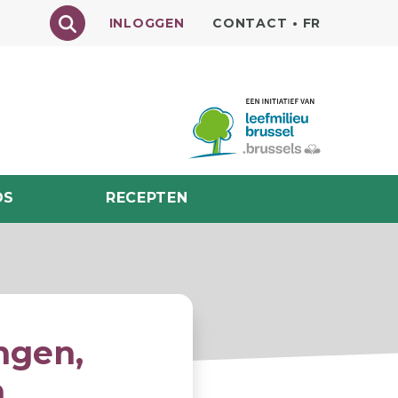
Texte à rechercher
INLOGGEN
CONTACT
•
FR
DS
RECEPTEN
ngen,
n