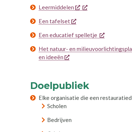
opent een nieuw ven
opent een nieuw 
Leermiddelen
opent een nieuw vens
Een tafelset
opent een 
Een educatief spelletje
Het natuur- en milieuvoorlichtingspl
opent een nieuw venster
en ideeën
Doelpubliek
Elke organisatie die een restauratied
Scholen
Bedrijven