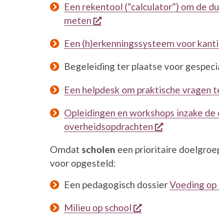
Een rekentool (“calculator”) om de 
opent een nieuw venster
meten
Een (h)erkenningssysteem voor kantine
Begeleiding ter plaatse voor gespeci
Een helpdesk om praktische vragen 
Opleidingen en workshops inzake de 
opent een ni
overheidsopdrachten
Omdat
scholen
een prioritaire doelgroep
voor opgesteld:
Een pedagogisch dossier
Voeding op 
opent een nieuw v
Milieu op school