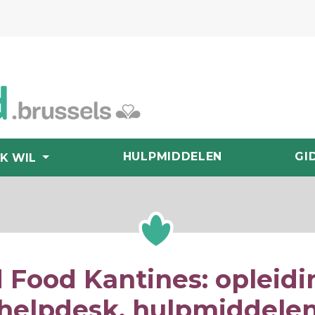
HULPMIDDELEN
GI
IK WIL
 Food Kantines: opleidi
helpdesk, hulpmiddele