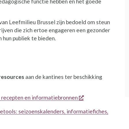
pedagogische functie hebben en het goede
van Leefmilieu Brussel zijn bedoeld om steun
rijven die zich ertoe engageren een gezonder
 hun publiek te bieden.
resources
aan de kantines ter beschikking
opent een nieuw v
 recepten en informatiebronnen
tools: seizoenskalenders, informatiefiches,
ieuw venster