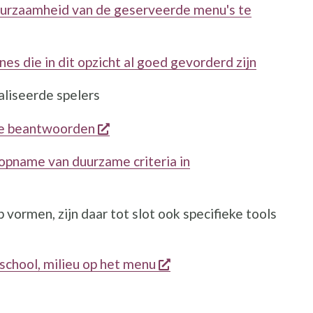
duurzaamheid van de geserveerde menu's te
s die in dit opzicht al goed gevorderd zijn
aliseerde spelers
opent een nieuw venster
te beantwoorden
opname van duurzame criteria in
euw venster
 vormen, zijn daar tot slot ook specifieke tools
opent een nieuw venste
school, milieu op het menu
enster