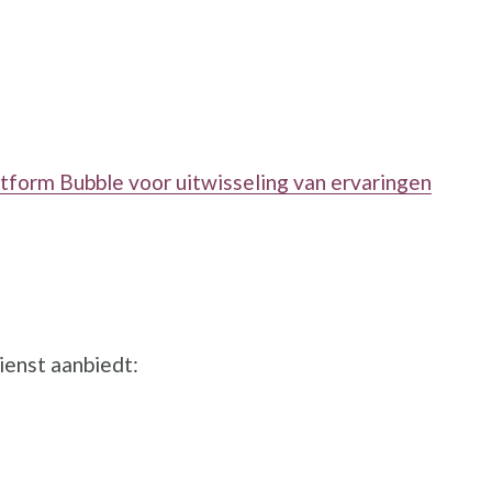
ster
venster
ter
nieuw venster
atform Bubble voor uitwisseling van ervaringen
ienst aanbiedt: