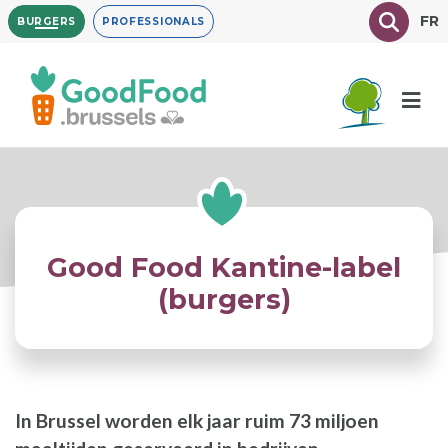
Overslaan
Texte à
FR
BURGERS
PROFESSIONALS
en
naar
de
inhoud
gaan
Good Food Kantine-label
(burgers)
In Brussel worden elk jaar ruim 73 miljoen