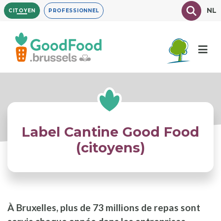
Aller
Texte à
NL
CITOYEN
PROFESSIONNEL
au
contenu
principal
Label Cantine Good Food
(citoyens)
À Bruxelles, plus de 73 millions de repas sont