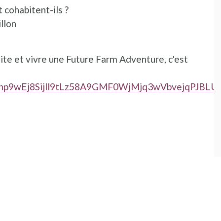
 cohabitent-ils ?
illon
d
e et vivre une Future Farm Adventure, c'est
/1np9wEj8Sijll9tLz58A9GMF0WjMjq3wVbvejqPJBLUE/