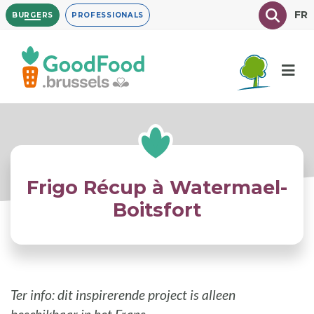
Overslaan
Texte à
FR
BURGERS
PROFESSIONALS
en
naar
de
inhoud
gaan
Frigo Récup à Watermael-
Boitsfort
Ter info: dit inspirerende project is alleen