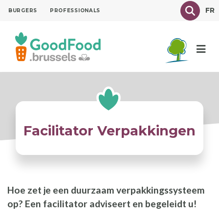
Overslaan
Texte à
FR
BURGERS
PROFESSIONALS
en
naar
de
inhoud
gaan
Facilitator Verpakkingen
Hoe zet je een duurzaam verpakkingssysteem
op? Een facilitator adviseert en begeleidt u!