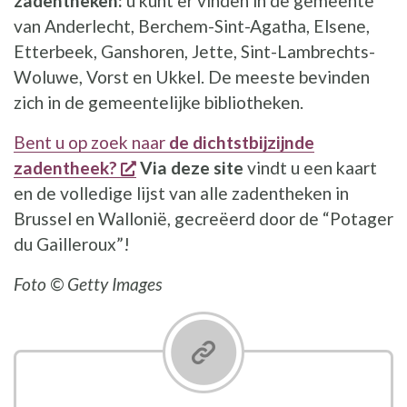
zadentheken:
u kunt er vinden in de gemeente
van Anderlecht, Berchem-Sint-Agatha, Elsene,
Etterbeek, Ganshoren, Jette, Sint-Lambrechts-
Woluwe, Vorst en Ukkel. De meeste bevinden
zich in de gemeentelijke bibliotheken.
Bent u op zoek naar
de dichtstbijzijnde
opent een nieuw venster
zadentheek?
Via deze site
vindt u een kaart
en de volledige lijst van alle zadentheken in
Brussel en Wallonië, gecreëerd door de “Potager
du Gailleroux”!
Foto © Getty Images