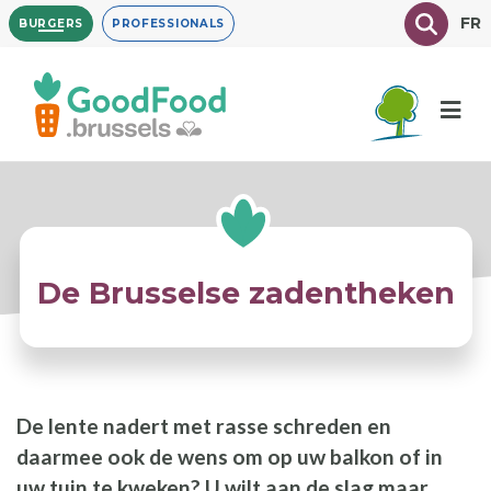
Overslaan
Texte à
FR
BURGERS
PROFESSIONALS
en
naar
de
inhoud
gaan
De Brusselse zadentheken
De lente nadert met rasse schreden en
daarmee ook de wens om op uw balkon of in
uw tuin te kweken? U wilt aan de slag maar