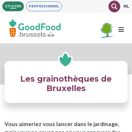
Aller
Texte à
NL
CITOYEN
PROFESSIONNEL
au
contenu
principal
Les grainothèques de
Bruxelles
Vous aimeriez vous lancer dans le jardinage,