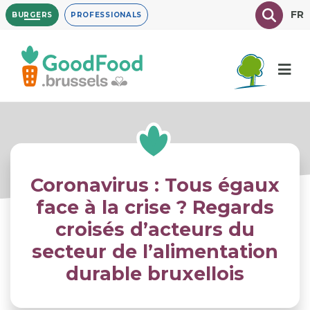
Overslaan
Texte à
FR
BURGERS
PROFESSIONALS
en
naar
de
inhoud
gaan
Coronavirus : Tous égaux
face à la crise ? Regards
croisés d’acteurs du
secteur de l’alimentation
durable bruxellois