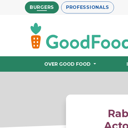
Overslaan
BURGERS
PROFESSIONALS
en
naar
de
inhoud
gaan
OVER GOOD FOOD
Rab
Act