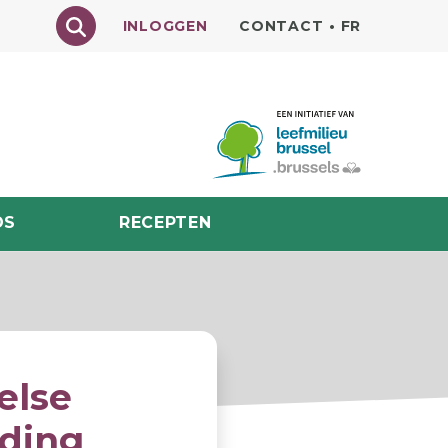
Texte à rechercher
INLOGGEN
CONTACT
•
FR
DS
RECEPTEN
else
ding