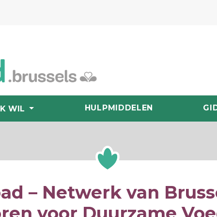
HULPMIDDELEN
GI
IK WIL
ad – Netwerk van Bruss
oren voor Duurzame Voe