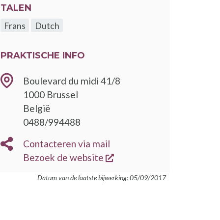
TALEN
Frans
Dutch
PRAKTISCHE INFO
Boulevard du midi 41/8
1000
Brussel
België
TELEFOON
0488/994488
E-
Contacteren via mail
MAIL
opent een nieuw venster
BEZOEK
Bezoek de website
DE
Datum van de laatste bijwerking: 05/09/2017
WEBSITE