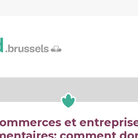
HULPMIDDELEN
GI
IK WIL
ommerces et entrepris
mentaires: comment do