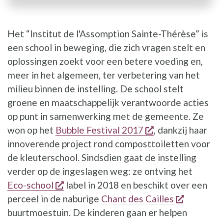
Het “Institut de l'Assomption Sainte-Thérèse” is
een school in beweging, die zich vragen stelt en
oplossingen zoekt voor een betere voeding en,
meer in het algemeen, ter verbetering van het
milieu binnen de instelling. De school stelt
groene en maatschappelijk verantwoorde acties
op punt in samenwerking met de gemeente. Ze
opent een nieu
won op het
Bubble Festival 2017
, dankzij haar
innoverende project rond composttoiletten voor
de kleuterschool. Sindsdien gaat de instelling
verder op de ingeslagen weg: ze ontving het
opent een nieuw venster
Eco-school
label in 2018 en beschikt over een
opent ee
perceel in de naburige
Chant des Cailles
buurtmoestuin. De kinderen gaan er helpen