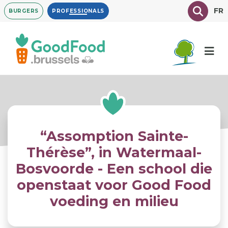
Overslaan
Texte à
FR
BURGERS
PROFESSIONALS
en
naar
de
inhoud
gaan
“Assomption Sainte-
Thérèse”, in Watermaal-
Bosvoorde - Een school die
openstaat voor Good Food
voeding en milieu