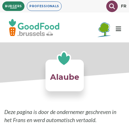
Overslaan
Texte à
FR
BURGERS
PROFESSIONALS
en
naar
de
inhoud
gaan
Alaube
Deze pagina is door de ondernemer geschreven in
het Frans en werd automatisch vertaald.