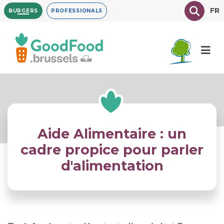
Overslaan
Texte à
FR
BURGERS
PROFESSIONALS
en
naar
de
inhoud
gaan
Aide Alimentaire : un
cadre propice pour parler
d'alimentation