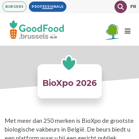
Overslaan
Texte à
FR
BURGERS
PROFESSIONALS
en
naar
de
inhoud
gaan
BioXpo 2026
Met meer dan 250 merken is BioXpo de grootste
biologische vakbeurs in België. De beurs biedt u
een platform waar u bij een gericht publiek