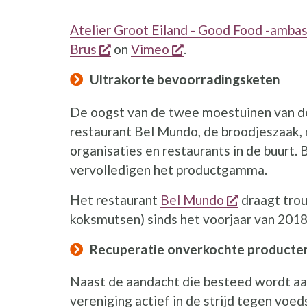
Atelier Groot Eiland - Good Food -amba
opent een nieuw venster
opent een nieuw ven
Brus
on
Vimeo
.
Ultrakorte bevoorradingsketen
De oogst van de twee moestuinen van de
restaurant Bel Mundo, de broodjeszaak,
organisaties en restaurants in de buurt.
vervolledigen het productgamma.
opent een n
Het restaurant
Bel Mundo
draagt tro
koksmutsen) sinds het voorjaar van 2018
Recuperatie onverkochte producte
Naast de aandacht die besteed wordt aan
vereniging actief in de strijd tegen voed