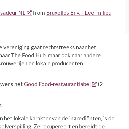
opent een nieuw venster
ssadeur NL
from
Bruxelles Env. - Leefmilieu
ster
 vereniging gaat rechtstreeks naar het
 naar The Food Hub, maar ook naar andere
 Brouwerijen en lokale producenten
ieuw venster
opent een ni
uwens het
Good Food-restaurantlabel
(2
.
n
 het lokale karakter van de ingrediënten, is de
selverspilling. Ze recupereert en bereidt de