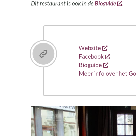
opent
Dit restaurant is ook in de
Bioguide
.
opent een 
Links
Website
opent een
Facebook
opent een 
Bioguide
Meer info over het G