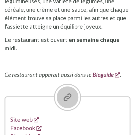
légumineuses, une variété de légumes, une
céréale, une crème et une sauce, afin que chaque
élément trouve sa place parmi les autres et que
l'assiette atteigne un équilibre joyeux.
Le restaurant est ouvert
en semaine chaque
midi.
s'ouv
Ce restaurant apparait aussi dans le
Bioguide
.
s'ouvre dans une nouvelle fenêtre
Liens
Site web
s'ouvre dans une nouvelle fenêtre
Facebook