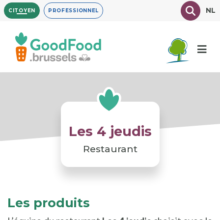
Aller
Texte à
NL
CITOYEN
PROFESSIONNEL
au
contenu
principal
Les 4 jeudis
Restaurant
Les produits