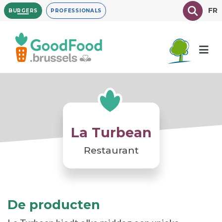
Overslaan
Texte à
FR
BURGERS
PROFESSIONALS
en
naar
de
inhoud
gaan
La Turbean
Restaurant
De producten