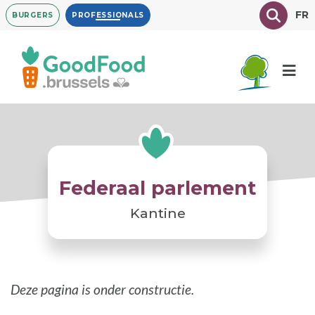
Overslaan
Texte à
FR
BURGERS
PROFESSIONALS
en
naar
de
inhoud
gaan
Federaal parlement
Kantine
Deze pagina is onder constructie.